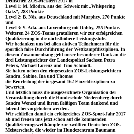
Deutschen ZOS-Meistern 2017 in
Level 1: M. Miodra. aus der Schweiz mit „Whispering
Oaks“, 288 Punkte
Level 2: B. Nös. aus Deutschland mit Murphey, 270 Punkte
und
Level 3: S. Ada. aus Luxemburg mit Dobby, 255 Punkte.
Weiteren 24 ZOS-Teams gratulieren wir zur erfolgreichen
Qualifizierung in die nächsthöhere Leistungsstufe.
Wir bedanken uns bei allen aktiven Teilnehmern für die
sportlich faire Durchführung der Wettkampfdisziplinen. In
diesem Zusammenhang geht unser besonderer Dank an die
drei Leistungsrichter der Landespolizei Sachsen Petra
Peters, Michael Lorenz und Tino Schmidt.
Sie hatten neben den eingesetzten ZOS-Leistungsrichtern
Sandra, Sabine, Ina und Thomas
die Beurteilung der insgesamt 162 Einzeldisziplinen zu
bewerten.
Und letztlich muss die ausgezeichnete Organisation der
Veranstaltung durch die Hundeschule Niedernberg durch
Sandra Wenzel und ihrem fleißigen Team dankend und
lobend hervorgehoben werden.
Wir schließen damit ein erfolgreiches ZOS-Sport-Jahr 2017
ab und freuen uns jetzt schon auf die kommenden
Qualifizierungswettkämpfe zur zwölften Deutschen ZOS-
Meisterschaft, die wieder im Hundezentrum Baumann