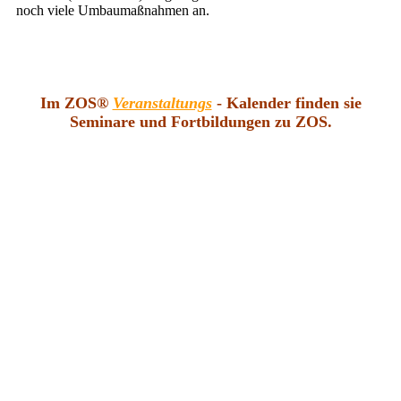
noch viele Umbaumaßnahmen an.
Im ZOS®
Veranstaltungs
- Kalender finden sie
Seminare und Fortbildungen zu ZOS.
Besuchen Sie uns auf Facebook! Werden Sie ein Fan unserer
Facebook Seite und erhalten Sie besondere Vorteile.